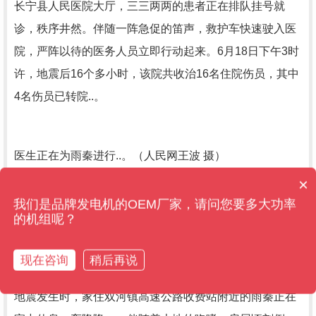
长宁县人民医院大厅，三三两两的患者正在排队挂号就
诊，秩序井然。伴随一阵急促的笛声，救护车快速驶入医
院，严阵以待的医务人员立即行动起来。6月18日下午3时
许，地震后16个多小时，该院共收治16名住院伤员，其中
4名伤员已转院..。
医生正在为雨秦进行..。（人民网王波 摄）
售后维保管多久？
×
现在有优惠么？
我们是品牌发电机的OEM厂家，请问您要多大功率
病房里，宜宾市第四人民医院医生叶敏正在对病床上的雨
的机组呢？
秦进行心理辅导。
现在咨询
稍后再说
地震发生时，家住双河镇高速公路收费站附近的雨秦正在