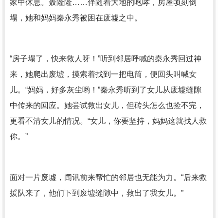
家中休息。轰隆隆……伴随着大地的咆哮，房屋顷刻倒
塌，她和妈妈秦永秀被困在废墟之中。
“房子塌了，快来救人呀！”听到邻居呼喊的秦永秀回过神
来，她爬出废墟，摸索着找到一把电筒，便回头叫喊女
儿。“妈妈，好多灰尘哟！”秦永秀听到了女儿从废墟缝隙
中传来的回应。她尝试救出女儿，但砖头怎么也捡不完，
更看不清女儿的情况。“女儿，你要坚持，妈妈这就找人救
你。”
面对一片废墟，闻讯前来帮忙的邻居也无能为力。“后来救
援队来了，他们下到废墟缝隙中，救出了我女儿。”