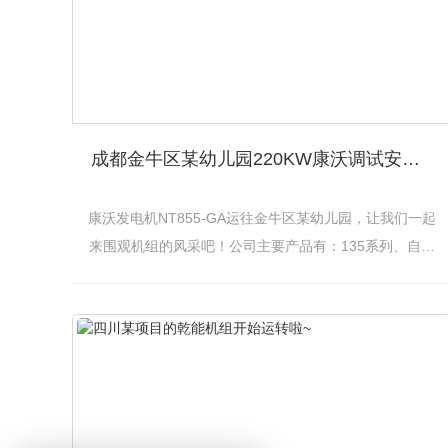
成都金牛区某幼儿园220KW康沃调试安装完成
康沃发电机NT855-GA运往金牛区某幼儿园，让我们一起
来围观机组的风采吧！公司主要产品有：135系列、自动
化、低噪音机组、移动电站、船用机组等系列发电机组
等。精选东方红、潍柴、上柴、玉柴、济柴、无....