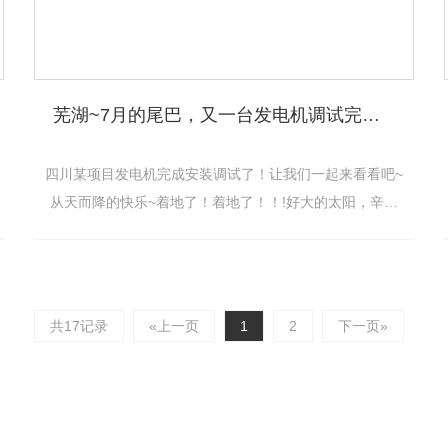
芜湖~7月的尾巴，又一台发电机调试完成！
四川某项目发电机完成安装调试了！让我们一起来看看吧~
从天而降的快乐~着地了！着地了！！!好大的太阳，辛苦
了家人们！准备“搬砖”了~有需要的家人们欢迎实地考察或
致电我们！我们....为您服务！
共17记录
«上一页
1
2
下一页»
柴系列
玉柴系列
中泰产品
中泰