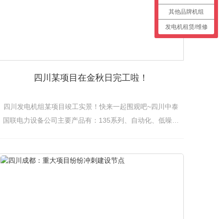
其他品牌机组
发电机租赁/维修
四川某项目在金秋日完工啦！
四川发电机组某项目竣工实景！快来一起围观吧~四川中泰
国联电力设备公司主要产品有：135系列、自动化、低噪音
机组、移动电站、船用机组等系列发电机组等。精选东方
红、潍柴、上柴、玉柴、济柴、无动、南通、康明...