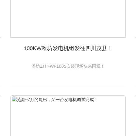
100KW潍坊发电机组发往四川茂县！
潍坊ZHT-WF100S安装现场快来围观！