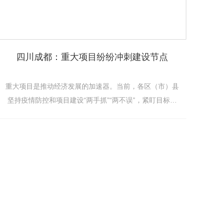
四川成都：重大项目纷纷冲刺建设节点
重大项目是推动经济发展的加速器。当前，各区（市）县
坚持疫情防控和项目建设“两手抓”“两不误”，紧盯目标节
点，倒排工期、抢抓进度，高质量、..率推动项目建设。昨
日，记者在部分重点项目建设现场看到，扫码、测温、戴
口罩……工地在严格落实疫情防控相关规定的同时，加紧
推进项目建设，..按时完成建设任务。天府现代种业园种业
实验中心...
案例
新闻资讯
联系中泰