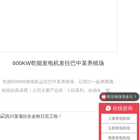
600KW乾能发电机发往巴中某养殖场
乾能600KW发电机运往巴中某养殖场，让我们一起来围观
机组的风采吧！公司主要产品有：135系列、自动化、低噪
售后维保管多久？
音机组、移动电站、船用机组等系列发电机组等。精选东
方红、潍柴、上柴、玉柴、济柴、无动、南通、...
在线咨询
上柴发电机组
玉柴发电机组
潍柴发电机组