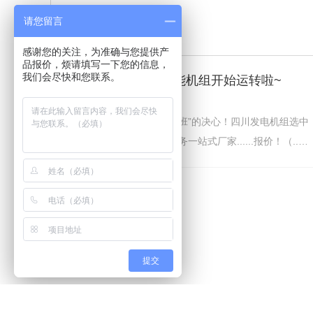
请您留言
感谢您的关注，为准确与您提供产
品报价，烦请填写一下您的信息，
我们会尽快和您联系。
四川某项目的乾能机组开始运转啦~
疫情也阻拦不了发电机组“上班”的决心！四川发电机组选中
泰国联，品牌齐全!发电机服务一站式厂家......报价！（..设
计安装哦~）
提交
中泰国联首页
上柴系列
潍