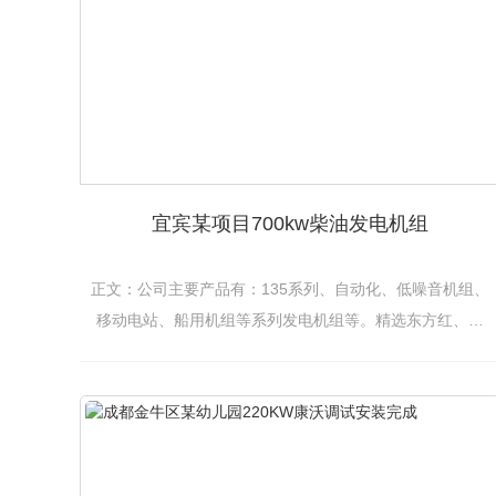
宜宾某项目700kw柴油发电机组
正文：公司主要产品有：135系列、自动化、低噪音机组、
移动电站、船用机组等系列发电机组等。精选东方红、潍
柴、上柴、玉柴、常柴、济柴、无动、沃尔沃、大宇、道
依茨等国内外品牌柴油机，配套上海宏爵、扬州斯坦福、
上海马拉松、福州利莱森玛等发电机，并可实行多机并联
运行。产品规格齐全、适用性强，为适应不同层次的需
求，可按用户要求，...