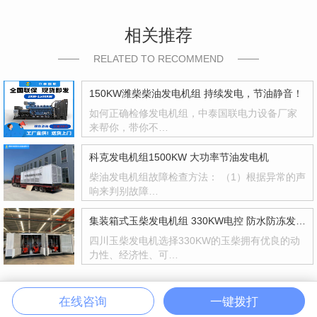
相关推荐
RELATED TO RECOMMEND
150KW潍柴柴油发电机组 持续发电，节油静音！
如何正确检修发电机组，中泰国联电力设备厂家
来帮你，带你不…
科克发电机组1500KW 大功率节油发电机
柴油发电机组故障检查方法： （1）根据异常的声
响来判别故障…
集装箱式玉柴发电机组 330KW电控 防水防冻发电机
四川玉柴发电机选择330KW的玉柴拥有优良的动
力性、经济性、可…
在线咨询
一键拨打
网站首页
中泰产品
中泰案例
联系我们