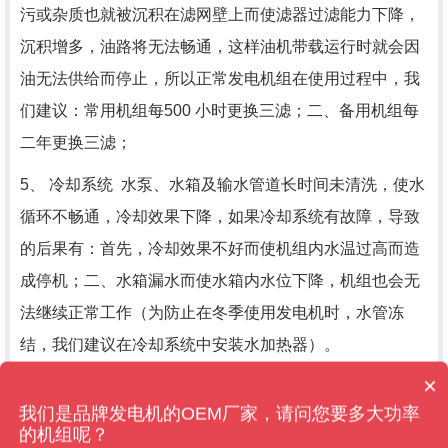
污或杂质也就被沉积在滤网壁上而使滤器过滤能力下降，
沉积增多，油路将无法畅通，这样油机带载运行时就会因
油无法供给而停止，所以正常发电机组在使用过程中，我
们建议：常用机组每500 小时更换三滤；二、备用机组每
二年更换三滤；
5、 冷却系统 水泵、水箱及输水管道长时间未清洗，使水
循环不畅通，冷却效果下降，如果冷却系统有故障，导致
的后果有：首先，冷却效果不好而使机组内水温过高而造
成停机；二、水箱漏水而使水箱内水位下降，机组也会无
法继续正常工作（为防止在冬季使用发电机时，水管冻
结，我们建议在冷却系统中安装水加热器）。
×
售后维保管多久？
6、 润滑系统、密封件 ， 由于润滑油或油脂的化学特性及
我们是品牌发电机的OEM厂家，请问您要多大功率
机械磨损后产生的铁屑，这些不仅降低了它的润滑效果，
的机组呢？