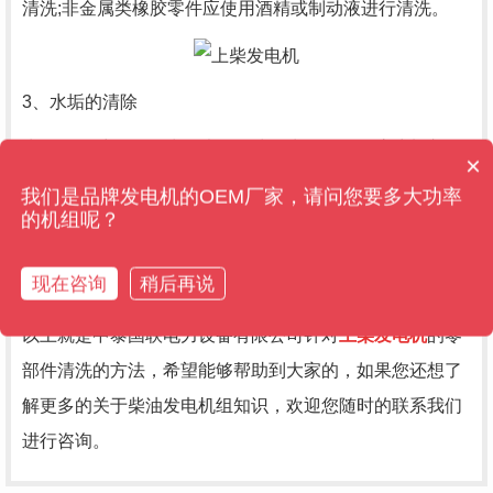
清洗;非金属类橡胶零件应使用酒精或制动液进行清洗。
3、水垢的清除
水垢一般采用化学清除法，将清除水垢的化学溶液加入到
×
售后维保管多久？
冷却液中，柴油发电机组中发动机工作一定时间后，再更
我们是品牌发电机的OEM厂家，请问您要多大功率
换冷却液。常用清除水垢的化学溶液有：苛性钠溶液或盐
的机组呢？
酸溶液、氟化钠盐酸除垢剂和磷酸除垢剂，磷酸除垢剂适
现在咨询
稍后再说
合用于清除铝合金零件上的水垢。
以上就是中泰国联电力设备有限公司针对
上柴发电机
的零
部件清洗的方法，希望能够帮助到大家的，如果您还想了
解更多的关于柴油发电机组知识，欢迎您随时的联系我们
进行咨询。